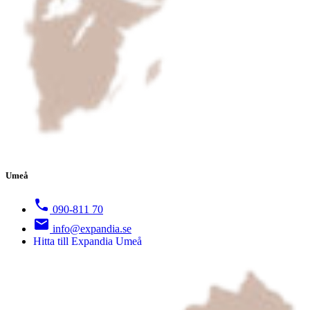
Umeå
090-811 70
info@expandia.se
Hitta till Expandia Umeå