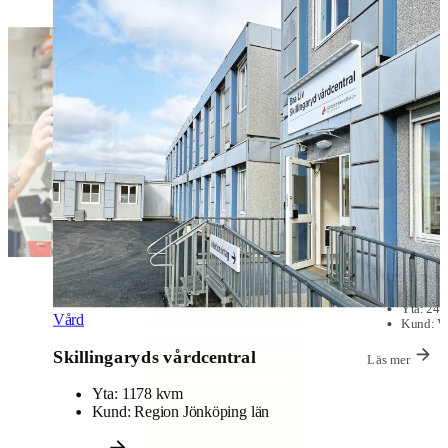
Vård
Östra Sjuk
Yta:
240
Vård
Kund:
Va
Skillingaryds vårdcentral
Läs mer
Yta:
1178 kvm
Kund:
Region Jönköping län