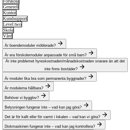
Förskola
Generell
Kontor
Kundsupport
Level two
Skola
Vård
Är boendemoduler möblerade?
Är era förskolemoduler anpassade för små barn?
Är inte problemet hyreskostnaden/månadskostnaden snarare än att det
inte finns bostäder?
Är moduler lika bra som permanenta byggnader?
Är modulerna hållbara?
Behöver vi bygglov?
Belysningen fungerar inte – vad kan jag göra?
Det är för kallt eller för varmt i lokalen – vad kan vi göra?
Diskmaskinen fungerar inte – vad kan jag kontrollera?