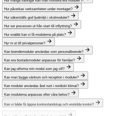
Hur många våningar kan man montera era moduler i?
Hur påverkas verksamheten under montaget?
Hur säkerställs god ljudmiljö i skolmoduler?
Hur ser processen ut från start till inflyttning?
Hur snabbt kan vi få modulerna på plats?
Hyr ni ut till privatpersoner?
Kan boendemoduler användas som personalboende?
Kan era bostadsmoduler anpassas för familjer?
Kan jag utforma min modul som jag vill?
Kan man bygga väntrum och reception i moduler?
Kan moduler användas året runt i nordiskt klimat?
Kan modulerna anpassas efter våra behov?
Kan vi både få öppna kontorslandskap och enskilda kontor?
Kan vi få en offert på en förskola snabbt?