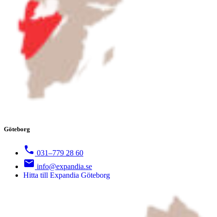
Göteborg
031–779 28 60
info@expandia.se
Hitta till Expandia Göteborg