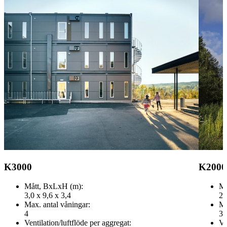
K3000
K2000
Mått, BxLxH (m):
Må
3,0 x 9,6 x 3,4
2,
Max. antal våningar:
Ma
4
3
Ventilation/luftflöde per aggregat:
Ve