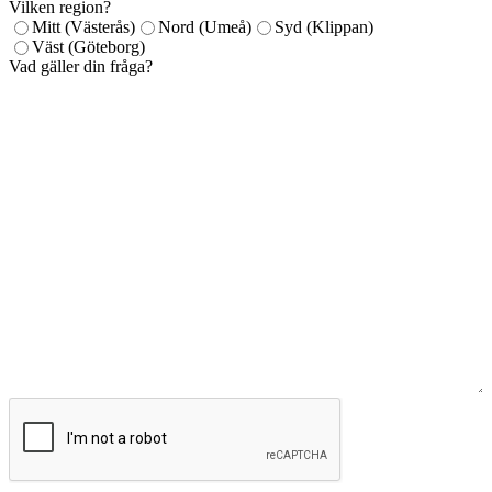
Vilken region?
Mitt (Västerås)
Nord (Umeå)
Syd (Klippan)
Väst (Göteborg)
Vad gäller din fråga?
CAPTCHA