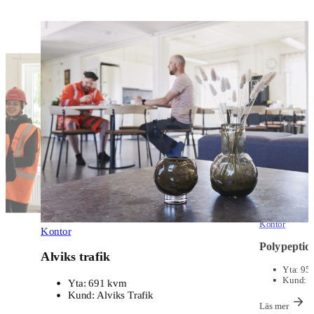
Kontor
Kontor
Polypepti
Alviks trafik
Yta:
950
Kund:
P
Yta:
691 kvm
Kund:
Alviks Trafik
Läs mer