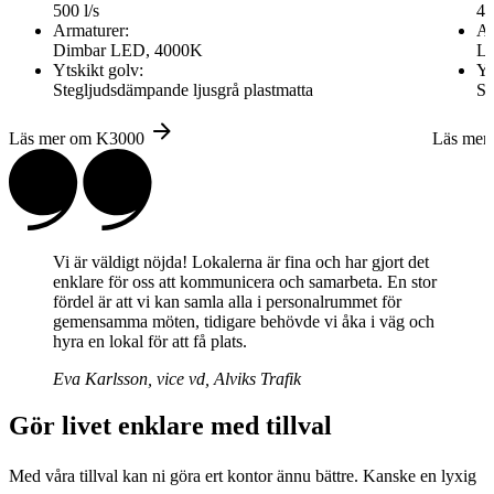
500 l/s
45
Armaturer:
Ar
Dimbar LED, 4000K
LE
Ytskikt golv:
Yt
Stegljudsdämpande ljusgrå plastmatta
St
Läs mer om K3000
Läs mer
Vi är väldigt nöjda! Lokalerna är fina och har gjort det
enklare för oss att kommunicera och samarbeta. En stor
fördel är att vi kan samla alla i personalrummet för
gemensamma möten, tidigare behövde vi åka i väg och
hyra en lokal för att få plats.
Eva Karlsson, vice vd, Alviks Trafik
Gör livet enklare med tillval
Med våra tillval kan ni göra ert kontor ännu bättre. Kanske en lyxig