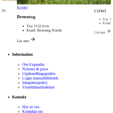
Kontor
COWI
Yta:
1 344 kvm
Kund:
COWI
Läs mer
Information
Om Expandia
Nyheter & press
Upphandlingsguiden
Login manualbibliotek
Integritetspolicy
Visselblåsarfunktion
Kontakt
Hyr av oss
Kontakta oss