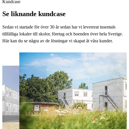
Kundcase
Se liknande kundcase
Sedan vi startade för över 30 år sedan har vi levererat tusentals
tillfälliga lokaler till skolor, företag och boenden över hela Sverige.
Här kan du se några av de lösningar vi skapat åt våra kunder.
Kontor
Helsingborg
Yta:
756 
Kund:
Hel
Läs mer