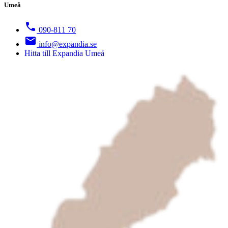
Umeå
090-811 70
info@expandia.se
Hitta till Expandia Umeå