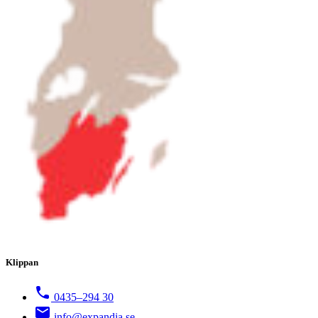
Klippan
0435–294 30
info@expandia.se