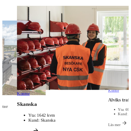
Kontor
Polypeptide Li
Yta:
950 kvm
Kund:
PolyPept
Läs mer
Kontor
Alviks trafik
Yta:
691 kvm
Kund:
Alviks Trafik